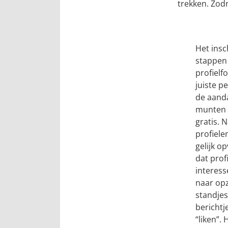
trekken. Zodr
Het insc
stappen 
profielf
juiste p
de aanda
munten n
gratis. 
profielen
8.7
gelijk op
/10
dat prof
interess
naar opz
standjes
berichtj
“liken”.