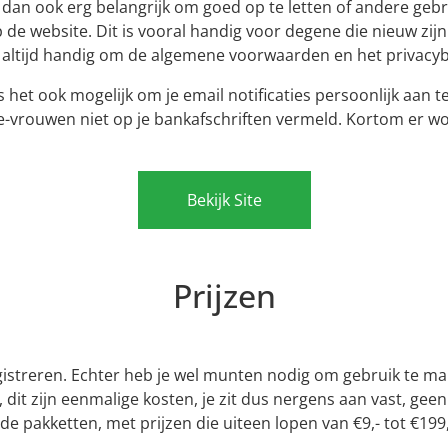
s dan ook erg belangrijk om goed op te letten of andere geb
p de website. Dit is vooral handig voor degene die nieuw zij
rd altijd handig om de algemene voorwaarden en het privacybe
het ook mogelijk om je email notificaties persoonlijk aan t
e-vrouwen niet op je bankafschriften vermeld. Kortom er wo
Bekijk Site
Prijzen
egistreren. Echter heb je wel munten nodig om gebruik te 
it zijn eenmalige kosten, je zit dus nergens aan vast, ge
nde pakketten, met prijzen die uiteen lopen van €9,- tot €199,