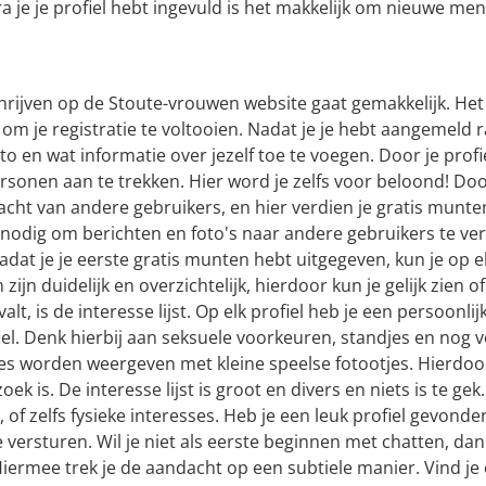
a je je profiel hebt ingevuld is het makkelijk om nieuwe m
hrijven op de Stoute-vrouwen website gaat gemakkelijk. Het 
om je registratie te voltooien. Nadat je je hebt aangemeld
oto en wat informatie over jezelf toe te voegen. Door je profi
ersonen aan te trekken. Hier word je zelfs voor beloond! Door
cht van andere gebruikers, en hier verdien je gratis munt
odig om berichten en foto's naar andere gebruikers te ver
Nadat je je eerste gratis munten hebt uitgegeven, kun je o
 zijn duidelijk en overzichtelijk, hierdoor kun je gelijk zien 
valt, is de interesse lijst. Op elk profiel heb je een persoonl
iel. Denk hierbij aan seksuele voorkeuren, standjes en nog
es worden weergeven met kleine speelse fotootjes. Hierdoor 
oek is. De interesse lijst is groot en divers en niets is te g
, of zelfs fysieke interesses. Heb je een leuk profiel gevond
e versturen. Wil je niet als eerste beginnen met chatten, dan
 Hiermee trek je de aandacht op een subtiele manier. Vind je e