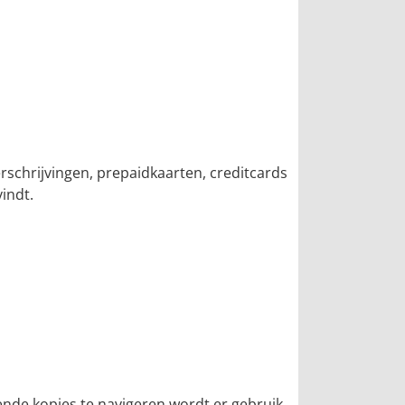
schrijvingen, prepaidkaarten, creditcards
indt.
lende kopjes te navigeren wordt er gebruik